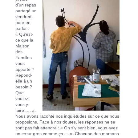
d’un repas
partagé un
vendredi
pour en
parler :
« Qu’est-
ce que la
Maison
des
Familles
vous
apporte ?
Répond-
elle à un
besoin ?
Que
voulez-
vous y
faire …. ».
Nous avons raconté nos inquiétudes sur ce que nous
proposions. Face à nos doutes, les réponses ne se
sont pas fait attendre : « On s’y sent bien, vous avez
un cœur gros comme ça … ». Chacune des mamans
Les Maisons des Familles
|
Mentions légales