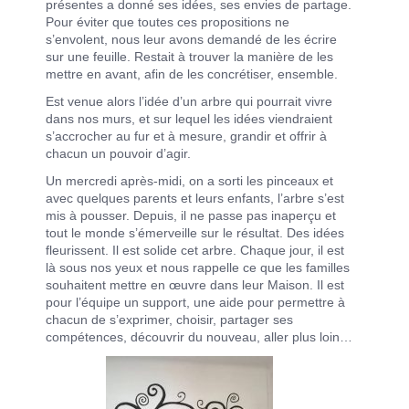
présentes a donné ses idées, ses envies de partage.
|
Contact
|
sont des lieux d'accueil et
Pour éviter que toutes ces propositions ne
d'échange pour les
s’envolent, nous leur avons demandé de les écrire
familles, où chacun peut partager son
sur une feuille. Restait à trouver la manière de les
expérience, s'enrichir de celles des autres et
trouver un soutien.
mettre en avant, afin de les concrétiser, ensemble.
Est venue alors l’idée d’un arbre qui pourrait vivre
dans nos murs, et sur lequel les idées viendraient
s’accrocher au fur et à mesure, grandir et offrir à
chacun un pouvoir d’agir.
Un mercredi après-midi, on a sorti les pinceaux et
avec quelques parents et leurs enfants, l’arbre s’est
mis à pousser. Depuis, il ne passe pas inaperçu et
tout le monde s’émerveille sur le résultat. Des idées
fleurissent. Il est solide cet arbre. Chaque jour, il est
là sous nos yeux et nous rappelle ce que les familles
souhaitent mettre en œuvre dans leur Maison. Il est
pour l’équipe un support, une aide pour permettre à
chacun de s’exprimer, choisir, partager ses
compétences, découvrir du nouveau, aller plus loin…