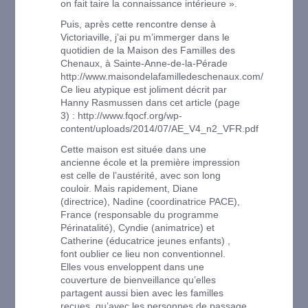
on fait taire la connaissance intérieure ».
Puis, après cette rencontre dense à
Victoriaville, j’ai pu m’immerger dans le
quotidien de la Maison des Familles des
Chenaux, à Sainte-Anne-de-la-Pérade
http://www.maisondelafamilledeschenaux.com/
Ce lieu atypique est joliment décrit par
Hanny Rasmussen dans cet article (page
3) : http://www.fqocf.org/wp-
content/uploads/2014/07/AE_V4_n2_VFR.pdf
Cette maison est située dans une
ancienne école et la première impression
est celle de l’austérité, avec son long
couloir. Mais rapidement, Diane
(directrice), Nadine (coordinatrice PACE),
France (responsable du programme
Périnatalité), Cyndie (animatrice) et
Catherine (éducatrice jeunes enfants) ,
font oublier ce lieu non conventionnel.
Elles vous enveloppent dans une
couverture de bienveillance qu’elles
partagent aussi bien avec les familles
reçues, qu’avec les personnes de passage