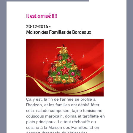
Il est arrivé !!!!
20-12-2016 -
Maison des Familles de Bordeaux
Ça y est, la fin de l'année se profile à
l'horizon, et les familles ont désiré fêter
cela: salade composée, tajine tunisienne,
couscous marocain, dolma et tartiflette en
plats principaux. Le tout réchauffé ou
cuisiné à la Maison des Familles. Et en