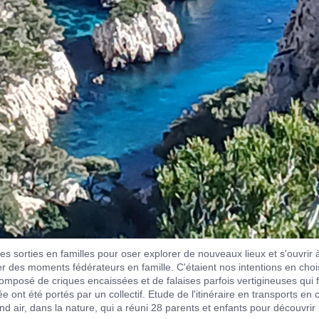
des sorties en familles pour oser explorer de nouveaux lieux et s'ouvri
sser des moments fédérateurs en famille. C'étaient nos intentions en cho
mposé de criques encaissées et de falaises parfois vertigineuses qui 
ée ont été portés par un collectif. Etude de l'itinéraire en transports 
nd air, dans la nature, qui a réuni 28 parents et enfants pour découvrir 