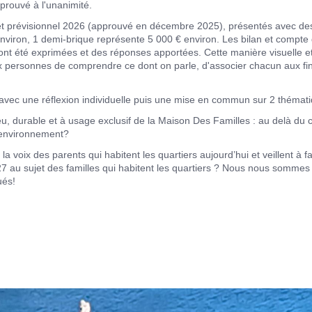
pprouvé à l'unanimité.
udget prévisionnel 2026 (approuvé en décembre 2025), présentés avec 
nviron, 1 demi-brique représente 5 000 € environ. Les bilan et compte 
 ont été exprimées et des réponses apportées. Cette manière visuelle e
personnes de comprendre ce dont on parle, d'associer chacun aux fin
avec une réflexion individuelle puis une mise en commun sur 2 thémat
ieu, durable et à usage exclusif de la Maison Des Familles : au delà du 
r environnement?
er la voix des parents qui habitent les quartiers aujourd’hui et veillent 
027 au sujet des familles qui habitent les quartiers ? Nous nous somme
ués!